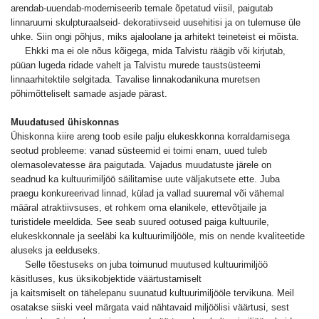
arendab-uuendab-moderniseerib temale õpetatud viisil, paigutab
linnaruumi skulpturaalseid- dekoratiivseid uusehitisi ja on tulemuse üle
uhke. Siin ongi põhjus, miks ajaloolane ja arhitekt teineteist ei mõista.
Ehkki ma ei ole nõus kõigega, mida Talvistu räägib või kirjutab,
püüan lugeda ridade vahelt ja Talvistu murede taustsüsteemi
linnaarhitektile selgitada. Tavalise linnakodanikuna muretsen
põhimõtteliselt samade asjade pärast.
Muudatused ühiskonnas
Ühiskonna kiire areng toob esile palju elukeskkonna korraldamisega
seotud probleeme: vanad süsteemid ei toimi enam, uued tuleb
olemasolevatesse ära paigutada. Vajadus muudatuste järele on
seadnud ka kultuurimiljöö säilitamise uute väljakutsete ette. Juba
praegu konkureerivad linnad, külad ja vallad suuremal või vähemal
määral atraktiivsuses, et rohkem oma elanikele, ettevõtjaile ja
turistidele meeldida. See seab suured ootused paiga kultuurile,
elukeskkonnale ja seeläbi ka kultuurimiljööle, mis on nende kvaliteetide
aluseks ja eelduseks.
Selle tõestuseks on juba toimunud muutused kultuurimiljöö
käsitluses, kus üksikobjektide väärtustamiselt
ja kaitsmiselt on tähelepanu suunatud kultuurimiljööle tervikuna. Meil
osatakse siiski veel märgata vaid nähtavaid miljöölisi väärtusi, sest