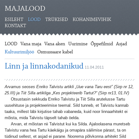
MAJALOOD
ESILEHT
LOOD
TRÜKISED
KOHANIMEVIHIK
KONTAKT
LOOD
Vana maja
Vana aken
Uurimine
Õppefilmid
Asjad
Kultuurimiljöö
Osmussaare kabel
Linn ja linnakodanikud
11.04.2011
Arvamus seoses Enriko Talvistu artikli „Uue vana Taru eest” (Sirp nr 12,
25.III) ja Tiit Silla artikliga
„Kes projekteerib Tartut?“ (Sirp nr13, 01.IV)
Otsustasin sekkuda Enriko Talvistu ja Tiit Silla arutelusse Tartu
uusehituse ja projekteerimise teemal. Sild tunneb, et Talvistu kannab
taaka, millest läbi kirjutise tahab vabaneda, kuid noor linnaarhitekt ei
mõista, mida Talvistu täpselt tahab öelda.
Arvan, et mõistan nii Talvistut kui ka Silda. Ajaloolasena muretseb
Talvistu vana hea Tartu käekäigu ja omapära säilimise pärast, ta on
tüdinud sellest, et asjad ei parane. Noorema põlvkonna arhitekt Sild