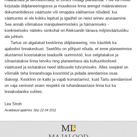
kirjutada üldplaneeringusse ja muudesse linna arengut määravatesse
dokumentidesse väärtuste või omapära säilitamise nõudeid, kui
väärtustes ei ole kokku lepitud ja igaühel on neist erinev arusaamine.
See annab võimaluse manipuleerimisteks ja hämamiseks -
konkreetseks näiteks siinkohal on Aleksandri tänava miljööväärtusliku
ala juhtum.
Tartus on algatatud kesklinna üldplaneering, mis käsitleb ka
ajaloolist linnakeskust. Seetõttu on põhjust nõuda, et enne planeerimise
alustamist koostatakse teaduslik uurimistöö, kus selgitatakse ja
sõnastatakse linna terviku ning planeeritava ala kultuuriloolised
väärtused ja esitatakse need üldsusele tutvumiseks. Alles seejärel on
võimalik teha linnarahvaga koostööd ja pidada arendamise osas
dialoogi. Kesklinn on katki ja vajab korrastamist, kuid Tartu arendamisel
on vaja senisest enam respekti nii tuhandeaastase linna kui ka
linnakodanike suhtes.
Lea Stroh
Avaldatud ajalehes Sirp 22.04 2011