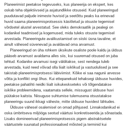
Planeerimist peetakse tegevuseks, kus planeerija on ekspert, kes
oskab teha objektiivseid ja asjatundlikke otsuseid. Kuid planeeringud
puudutavad paljude inimeste huvisid ja seetõttu peaks ka erinevad
huvid saama planeerimisprotsessis käsitletud ja otsuste tegemisel
võrdsetel alustel arvestatud. See oleks demokraatlik ja pealegi on
kodanikel teadmised ja kogemused, mida tuleks otsuste tegemisel
arvestada. Planeeringute avalikustamisel on siiski üsna tavaline, et
ainult vähesed süvenevad ja avaldavad oma arvamust.
Planeeringud on üha rohkem üksikute osaliste poole kaldu ja üldsus
pääseb arvamust avaldama alles siis, kui suuremad otsused on juba
tehtud. Kodanike arvamusi isegi välditakse, sest nendega tuleb
arvestada, kuid need võivad olla liialt isiklikud ja vastuolulised ja see
takistab planeerimisprotsessi läbiviimist. Kõike ei saa nagunii arvesse
võtta ja konflikt ongi õhus. Kui ettepanekuid tehaksegi üldsuse huvides,
peetakse pahatihti neidki liialt isikukeskseteks või tõlgendatakse
isiklike probleemidena, vaatamata sellele, missugust üldsuse huvi
püütakse kaitsta. Niisuguse suhtumise tulemusena otsustatakse
planeeringu suund ikkagi väheste, mitte üldsuse huvidest lähtudes.
Üldsuse vähesel osalemisel on omad põhjused. Linnakodanikud ei
oska ümbritseva miljööga seotud väärtusi konkretiseerida ja sõnastada.
Lisaks domineerivad planeerimisprotsessis pigem abstraktsetele
väärtustele suunatud professionaalsed mõisted ja terminid kui