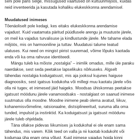
seni pole päris selge, missugused väärtused on kultuurimiljöös, kuidas
neid inventeerida ja kasutada kohaliku elukeskkonna arendamisel.
Muudatused inimeses
Tõenäoliselt pole kedagi, kes eitaks elukeskkonna arendamise
vajadust. Kuid vaatamata päritud püüdlusele arengu ja muutuste järele,
on meil ka vajadus turvalisuse ja kindlustunde järele. Me tahame elada
miljöös, mis on harmooniline ja tuttav. Muudatusi talume teatud
ulatuses. Kui need on mingist piirist suuremad, võime lõpuks kaotada
enda või ka oma rahvuse identiteedi.
Mängu tuleb ka mõiste „nostalgia” – inimlik omadus, mille üle paraku
naerdakse, sest seda peetakse lapselikuks nõrkuseks. Algselt
tähendas nostalgia koduigatsust, mis aja jooksul kujunes haiguse
diagnoosiks, sest igatsus kodukoha või millegi muu kaotatu järele võis
olla nii tugev, et inimesed jäid haigeks. Moodsas ühiskonnas peetakse
igatsust möödunu järele vanamoodsaks - nostalgiast on saanud inimese
suutmatus olla moodne. Moodne inimene peab olema avatud, liikuv,
kohanemisvõimeline, ratsionaalne, distsiplineeritud, suruma alla oma
tunded, impulsid ja instinktid. Ka koduigatsust ja igatsust möödunu
järele tuleb ohjeldada.
Täna ollakse pidevas liikumises ja kodukohal ei ole enam sama
tähendus, mis varem. Kõik teed on valla ja nii kaotab kodukoht või
kodumaa üha enam oma võlust. Kuid inimese vajadus hoida kinni