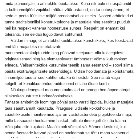
mida planeerijale ja arhitektile õpetatakse. Kuna riik pole ehituspärandit
ja kultuurimiljööd vajalikul määral väärtustanud, on ka ootuspärane, et
seda ei peeta füüsilise miljöö arendamisel oluliseks. Noored arhitektid ei
tunne traditsioonilisi konstruktsioone ja materjale ning seetõttu puudub
neil ka respekt vanema hoonestuse suhtes. Respekt on enamat kui
tolerants, see eeldab lugupidavat suhtumist.
Väidan minagi, et arhitektid koolitatakse kunstnikeks, kes teostavad
end läbi majadeks nimetatavate
monumentaalskulptuuride ning püüavad seejuures olla kolleegidest
originaalsemad ning ka olemasolevast ümbrusest võimalikult rohkem
erineda. Välisarhitektide kutsumine teenib sama eesmärki – soovi silma
paista ekstravagantsete aktsentidega. Üldise hooldamata ja koristamata
linnamiljöö taustal see kahtlemata ka õnnestub. See näitab väga
selgelt, et kohalikud ehitustraditsioonid ei lähe üldse korda.
Nõukogudeaegsed monumentaalmajad on praegu hea õppematerjal
niiskuskahjustuste tundmaõppimiseks.
Tänaste arhitektide loomingu põhjal saab varsti õppida, kuidas materjale
taas säästvamalt kasutada. Praegusel üldisele kokkuhoiule ja
säästlikkusele manitsemise ajal on vastutustundetu projekteerida maju,
mille fassaadide hooldamine hakkab tellijale ilmselgelt üle jõu käima.
Võib juba ette kujutada Maaülikooli võimlat või Sõmeru keskust, kui
nende fassaade katvad pilpad on hooldamatuse tõttu maha varisenud.