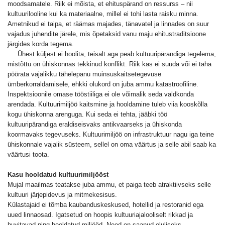
moodsamatele. Riik ei mõista, et ehituspärand on ressurss – nii
kultuurilooline kui ka materiaalne, millel ei tohi lasta raisku minna.
Ametnikud ei taipa, et räämas majades, tänavatel ja linnades on suur
vajadus juhendite järele, mis õpetaksid vanu maju ehitustraditsioone
järgides korda tegema.
Ühest küljest ei hoolita, teisalt aga peab kultuuripärandiga tegelema,
mistõttu on ühiskonnas tekkinud konflikt. Riik kas ei suuda või ei taha
pöörata vajalikku tähelepanu muinsuskaitsetegevuse
ümberkorraldamisele, ehkki olukord on juba ammu katastroofiline.
Inspektsioonile omase tööstiiliga ei ole võimalik seda valdkonda
arendada. Kultuurimiljöö kaitsmine ja hooldamine tuleb viia kooskõlla
kogu ühiskonna arenguga. Kui seda ei tehta, jääbki töö
kultuuripärandiga eraldiseisvaks antikvaarseks ja ühiskonda
koormavaks tegevuseks. Kultuurimiljöö on infrastruktuur nagu iga teine
ühiskonnale vajalik süsteem, sellel on oma väärtus ja selle abil saab ka
väärtusi toota.
Kasu hooldatud kultuurimiljööst
Mujal maailmas teatakse juba ammu, et paiga teeb atraktiivseks selle
kultuuri järjepidevus ja mitmekesisus.
Külastajaid ei tõmba kaubanduskeskused, hotellid ja restoranid ega
uued linnaosad. Igatsetud on hoopis kultuuriajalooliselt rikkad ja
huvitavad ning hooldatud miljööd. Need on saanud oluliseks