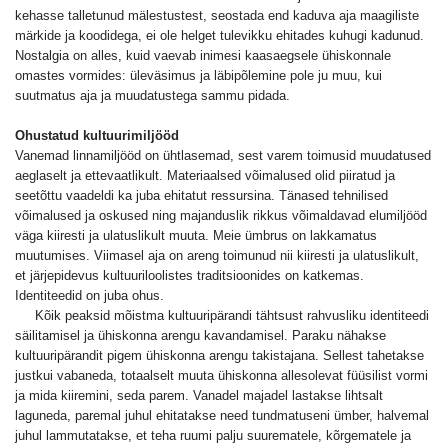
kehasse talletunud mälestustest, seostada end kaduva aja maagiliste
märkide ja koodidega, ei ole helget tulevikku ehitades kuhugi kadunud.
Nostalgia on alles, kuid vaevab inimesi kaasaegsele ühiskonnale
omastes vormides: üleväsimus ja läbipõlemine pole ju muu, kui
suutmatus aja ja muudatustega sammu pidada.
Ohustatud kultuurimiljööd
Vanemad linnamiljööd on ühtlasemad, sest varem toimusid muudatused
aeglaselt ja ettevaatlikult. Materiaalsed võimalused olid piiratud ja
seetõttu vaadeldi ka juba ehitatut ressursina. Tänased tehnilised
võimalused ja oskused ning majanduslik rikkus võimaldavad elumiljööd
väga kiiresti ja ulatuslikult muuta. Meie ümbrus on lakkamatus
muutumises. Viimasel aja on areng toimunud nii kiiresti ja ulatuslikult,
et järjepidevus kultuuriloolistes traditsioonides on katkemas.
Identiteedid on juba ohus.
Kõik peaksid mõistma kultuuripärandi tähtsust rahvusliku identiteedi
säilitamisel ja ühiskonna arengu kavandamisel. Paraku nähakse
kultuuripärandit pigem ühiskonna arengu takistajana. Sellest tahetakse
justkui vabaneda, totaalselt muuta ühiskonna allesolevat füüsilist vormi
ja mida kiiremini, seda parem. Vanadel majadel lastakse lihtsalt
laguneda, paremal juhul ehitatakse need tundmatuseni ümber, halvemal
juhul lammutatakse, et teha ruumi palju suurematele, kõrgematele ja