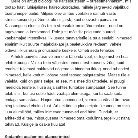
Meile on antud bioloogiline kaitsesüsteem – stressimehhanism, mis
töötab hästi lühiajalistes häireolukordades, millele järgnevad vajalikud
taastumisperioodid. Miljöös olev ärritus võetakse samuti vastu
stressiseisundiga. See ei ole nii järsk, kuid seevastu painavam.
Kaasaegses elumiljöös tekib stressifaktoreid üha rohkem, need on
tugevamad ja kestvamad. Pole just mõistlik paigutada suured
kaubamajad intensiivse liiklusega tänavaristile ja tuua seeläbi inimesed
ebainimlikult suurte majakolakate ja pealetükkiva reklaami vahele,
pideva liiklusmüra ja õhusaaste keskele. Ometi seda tehakse.
Arhitektuurivõistluse võitmine ei tähenda veel, et tegemist on hea
arhitektuuriga. Valiku teeb vähestest inimestest koosnev žürii, kuid
reaalset tulemust hakkavad nägema ja hindama ikkagi need tuhanded
inimesed, kelle kodumiljöösse need teosed paigutatakse. Maitse üle ei
vaielda, kuid on päris selge, et see, mis meeldib ühtedele, ei pruugi
meeldida teistele. Ilusa asja suhtes tuntakse sümpaatiat. See tunne
tekib siis, kui asi sobib hästi vaataja olemusega, kui ta saab seda
endaga samastada. Harjumatud lahendused, vormid ja värvid ärritavad
ning tekitavad ebakindlust. Arhitektide ja planeerijate ülesanne on siiski
luua elumiljööd, milles inimesed tunnevad end hästi. Tundub, et
arhitektid ei tea, missugusena inimesed oma kodulinna tegelikult näha
tahavad. Küsige ja osake kuulata!
Kodanike osalemine planeerimisel