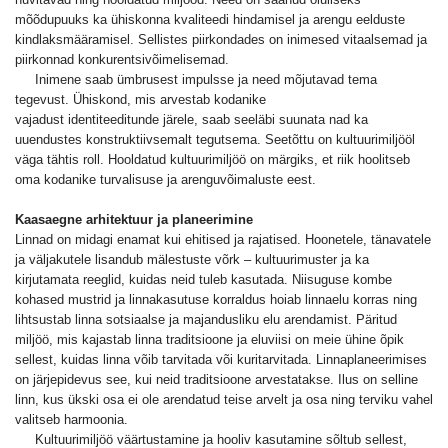
mõõdupuuks ka ühiskonna kvaliteedi hindamisel ja arengu eelduste
kindlaksmääramisel. Sellistes piirkondades on inimesed vitaalsemad ja
piirkonnad konkurentsivõimelisemad.
Inimene saab ümbrusest impulsse ja need mõjutavad tema
tegevust. Ühiskond, mis arvestab kodanike
vajadust identiteeditunde järele, saab seeläbi suunata nad ka
uuendustes konstruktiivsemalt tegutsema. Seetõttu on kultuurimiljööl
väga tähtis roll. Hooldatud kultuurimiljöö on märgiks, et riik hoolitseb
oma kodanike turvalisuse ja arenguvõimaluste eest.
Kaasaegne arhitektuur ja planeerimine
Linnad on midagi enamat kui ehitised ja rajatised. Hoonetele, tänavatele
ja väljakutele lisandub mälestuste võrk – kultuurimuster ja ka
kirjutamata reeglid, kuidas neid tuleb kasutada. Niisuguse kombe
kohased mustrid ja linnakasutuse korraldus hoiab linnaelu korras ning
lihtsustab linna sotsiaalse ja majandusliku elu arendamist. Päritud
miljöö, mis kajastab linna traditsioone ja eluviisi on meie ühine õpik
sellest, kuidas linna võib tarvitada või kuritarvitada. Linnaplaneerimises
on järjepidevus see, kui neid traditsioone arvestatakse. Ilus on selline
linn, kus ükski osa ei ole arendatud teise arvelt ja osa ning terviku vahel
valitseb harmoonia.
Kultuurimiljöö väärtustamine ja hooliv kasutamine sõltub sellest,