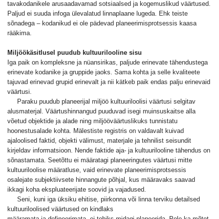
tavakodanikele arusaadavamad sotsiaalsed ja kogemuslikud väärtused.
Paljud ei suuda infoga ülevalatud linnaplaane lugeda. Ehk teiste
sõnadega – kodanikud ei ole pädevad planeerimisprotsessis kaasa
rääkima.
Miljöökäsitlusel puudub kultuurilooline sisu
Iga paik on kompleksne ja nüansirikas, paljude erinevate tähendustega
erinevate kodanike ja gruppide jaoks. Sama kohta ja selle kvaliteete
tajuvad erinevad grupid erinevalt ja nii kätkeb paik endas palju erinevaid
väärtusi.
Paraku puudub planeerijal miljöö kultuuriloolisi väärtusi selgitav
alusmaterjal. Väärtushinnangud puuduvad isegi muinsuskaitse alla
võetud objektide ja alade ning miljööväärtuslikuks tunnistatu
hoonestusalade kohta. Mälestiste registris on valdavalt kuivad
ajaloolised faktid, objekti välimust, materjale ja tehnilist seisundit
kirjeldav informatsioon. Nende faktide aja- ja kultuurilooline tähendus on
sõnastamata. Seetõttu ei määratagi planeeringutes väärtusi mitte
kultuuriloolise määratluse, vaid erinevate planeerimisprotsessis
osalejate subjektiivsete hinnangute põhjal, kus määravaks saavad
ikkagi koha ekspluateerijate soovid ja vajadused.
Seni, kuni iga üksiku ehitise, piirkonna või linna terviku detailsed
kultuuriloolised väärtused on kindlaks
määramata ja defineerimata, ei tohiks midagi planeerida. Pole ka mõtet